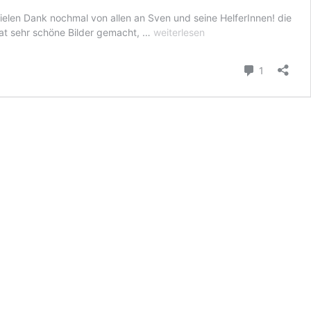
Vielen Dank nochmal von allen an Sven und seine HelferInnen! die
Fotos
hat sehr schöne Bilder gemacht, …
weiterlesen
vom
ersten
Kommenta
1
200er
2025