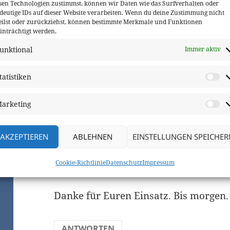
sen Technologien zustimmst, können wir Daten wie das Surfverhalten oder
deutige IDs auf dieser Website verarbeiten. Wenn du deine Zustimmung nicht
eilst oder zurückziehst, können bestimmte Merkmale und Funktionen
inträchtigt werden.
unktional
Immer aktiv
tatistiken
St
Ein Gedanke zu „200er am
arketing
M
AKZEPTIEREN
ABLEHNEN
EINSTELLUNGEN SPEICHER
Tino Knauth
sagt:
Cookie-Richtlinie
Datenschutz
Impressum
März 22, 2024 um 11:28 a.m. Uhr
Danke für Euren Einsatz. Bis morgen.
ANTWORTEN