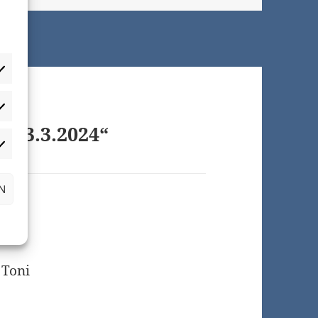
atistiken
 23.3.2024“
arketing
N
 Toni