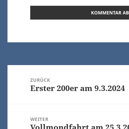
Beitrags-
Navigation
ZURÜCK
Erster 200er am 9.3.2024
Vorheriger
Beitrag:
WEITER
Vollmondfahrt am 25.3.2
Nächster