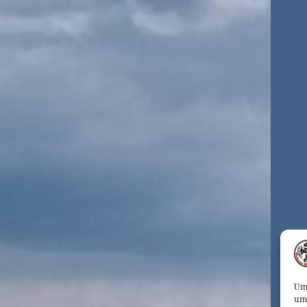
Um 
um 