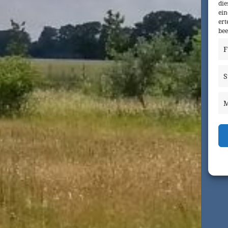
die
ein
ert
bee
F
S
M