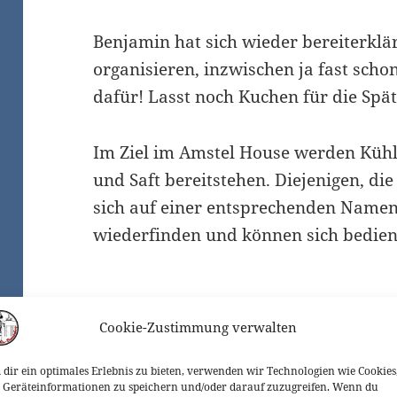
Benjamin hat sich wieder bereiterklär
organisieren, inzwischen ja fast schon
dafür! Lasst noch Kuchen für die Spä
Im Ziel im Amstel House werden Kühl
und Saft bereitstehen. Diejenigen, di
sich auf einer entsprechenden Namen
wiederfinden und können sich bedien
Cookie-Zustimmung verwalten
Veröffentlicht
Autor
Kategorien
März 16, 2024
Sascha
Uncategoriz
dir ein optimales Erlebnis zu bieten, verwenden wir Technologien wie Cookies
am
Geräteinformationen zu speichern und/oder darauf zuzugreifen. Wenn du