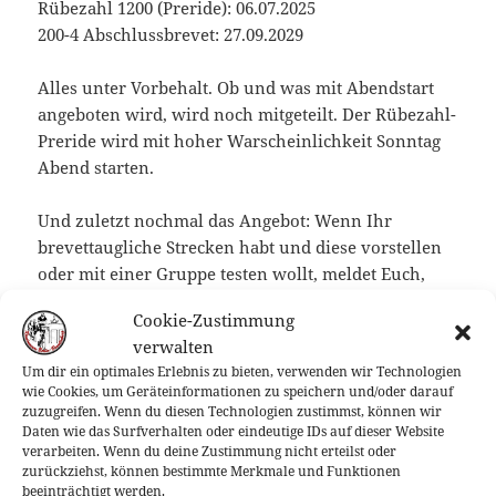
Rübezahl 1200 (Preride): 06.07.2025
200-4 Abschlussbrevet: 27.09.2029
Alles unter Vorbehalt. Ob und was mit Abendstart
angeboten wird, wird noch mitgeteilt. Der Rübezahl-
Preride wird mit hoher Warscheinlichkeit Sonntag
Abend starten.
Und zuletzt nochmal das Angebot: Wenn Ihr
brevettaugliche Strecken habt und diese vorstellen
oder mit einer Gruppe testen wollt, meldet Euch,
dann veröffentlichen wir dafür einen passenden
Cookie-Zustimmung
Termin „zwischendurch“. Dann kann die
verwalten
Schwarmintelligenz das schonungslos
Um dir ein optimales Erlebnis zu bieten, verwenden wir Technologien
runtermachen 😉 Wenns aber gefällt, wird es
wie Cookies, um Geräteinformationen zu speichern und/oder darauf
möglicherweise irgendwann als offizieller Brevet
zuzugreifen. Wenn du diesen Technologien zustimmst, können wir
Daten wie das Surfverhalten oder eindeutige IDs auf dieser Website
angeboten.
verarbeiten. Wenn du deine Zustimmung nicht erteilst oder
zurückziehst, können bestimmte Merkmale und Funktionen
Ingo und ich wünschen Allen ein schönes Restjahr
beeinträchtigt werden.