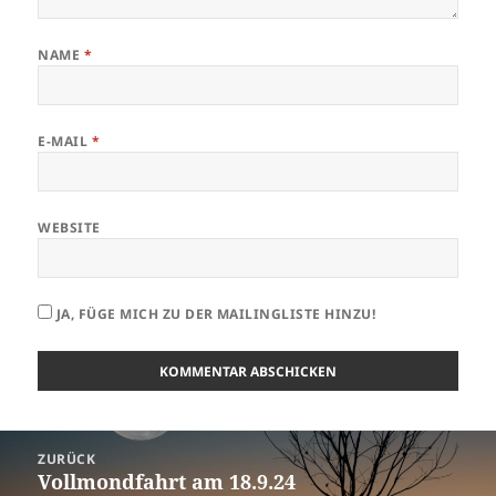
NAME
*
E-MAIL
*
WEBSITE
JA, FÜGE MICH ZU DER MAILINGLISTE HINZU!
Beitrags-
ZURÜCK
Navigation
Vollmondfahrt am 18.9.24
Vorheriger