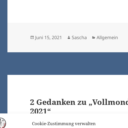
Veröffentlicht
Autor
Kategorien
Juni 15, 2021
Sascha
Allgemein
am
2 Gedanken zu „Vollmond
2021“
Cookie-Zustimmung verwalten