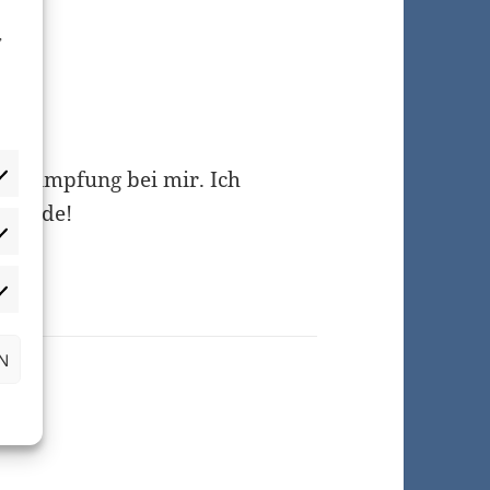
,
ronaimpfung bei mir. Ich
 Runde!
atistiken
arketing
N