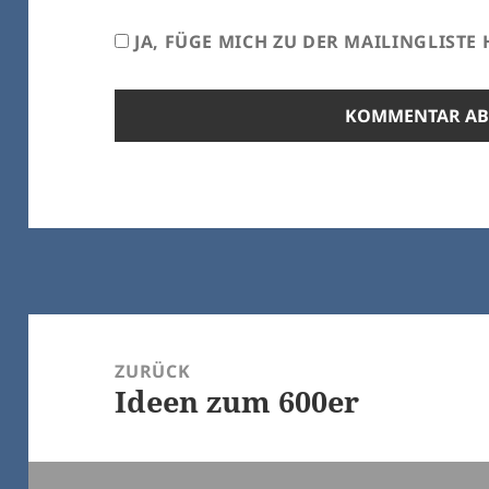
JA, FÜGE MICH ZU DER MAILINGLISTE 
Beitrags-
Navigation
ZURÜCK
Ideen zum 600er
Vorheriger
Beitrag: