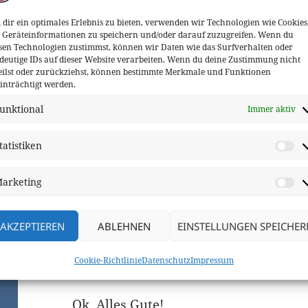
dir ein optimales Erlebnis zu bieten, verwenden wir Technologien wie Cookies
Sebastian
sagt:
Geräteinformationen zu speichern und/oder darauf zuzugreifen. Wenn du
sen Technologien zustimmst, können wir Daten wie das Surfverhalten oder
Juni 24, 2021 um 1:10 p.m. Uhr
deutige IDs auf dieser Website verarbeiten. Wenn du deine Zustimmung nicht
eilst oder zurückziehst, können bestimmte Merkmale und Funktionen
inträchtigt werden.
Hallo Sascha –
unktional
Immer aktiv
leider (oder Gottseidank) heute 2. Co
wuensch Euch eine schoene, trockene
tatistiken
St
ANTWORTEN
arketing
M
AKZEPTIEREN
ABLEHNEN
EINSTELLUNGEN SPEICHER
Sascha Lindner
sagt:
Cookie-Richtlinie
Datenschutz
Impressum
Juni 24, 2021 um 1:12 p.m. Uhr
Ok, Alles Gute!