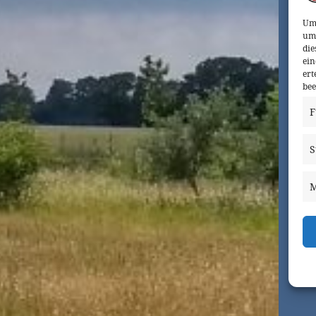
Um 
um 
die
ein
ert
bee
F
S
M