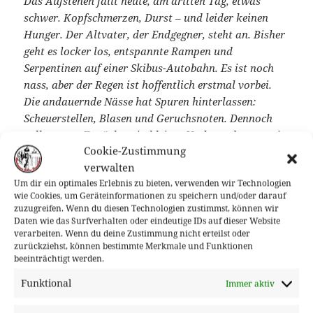
Das Aufstehen fällt heute, am dritten Tag, etwas
schwer. Kopfschmerzen, Durst – und leider keinen
Hunger. Der Altvater, der Endgegner, steht an. Bisher
geht es locker los, entspannte Rampen und
Serpentinen auf einer Skibus-Autobahn. Es ist noch
nass, aber der Regen ist hoffentlich erstmal vorbei.
Die andauernde Nässe hat Spuren hinterlassen:
Scheuerstellen, Blasen und Geruchsnoten. Dennoch
rollt es gut. Zunächst ein kleiner Vorberg, dann zwei
Cookie-Zustimmung
extra Kuppen und im Anschluss der Altvater. Soweit
verwalten
die Sicht der Dinge vor dem Tun. Oops! Und dann
Um dir ein optimales Erlebnis zu bieten, verwenden wir Technologien
erscheint er plötzlich einfach auf dem Display, als
wie Cookies, um Geräteinformationen zu speichern und/oder darauf
Höhenprofil, inklusive seiner zwei kleinen
zuzugreifen. Wenn du diesen Technologien zustimmst, können wir
Schwestern. Saukalt hier. Normalerweise zieht man
Daten wie das Surfverhalten oder eindeutige IDs auf dieser Website
verarbeiten. Wenn du deine Zustimmung nicht erteilst oder
bergauf ja alles aus, aber das fühlt sich hier nicht
zurückziehst, können bestimmte Merkmale und Funktionen
richtig an. Es ist windig und von Sonne keine Spur.
beeinträchtigt werden.
Ich vermute, wir stecken bald komplett in den
Funktional
Immer aktiv
Wolken. Der Altvater (Praděd): Absolut spektakulär!
Der Anstieg war unerwartet hart. 650 hm sind