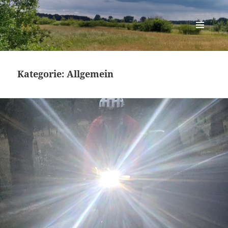
Berlin-Brandenburg Randonneure
MENÜ
UND
WIDGETS
Kategorie:
Allgemein