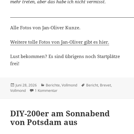
mehr treten, aber das habe ich nicht vermisst.
Alle Fotos von Jan-Oliver Kunze.
Weitere tolle Fotos von Jan-Oliver gibt es hier.
Lust bekommen? Es sind übrigens noch Startplätze
frei!
Veröffentlicht
Kategorien
Schlagwörter
Juni 28, 2026
Berichte
,
Vollmond
Bericht
,
Brevet
,
am
zu Vollmond und Rübezahl
Vollmond
1 Kommentar
DIY-200er am Sonnabend
von Potsdam aus