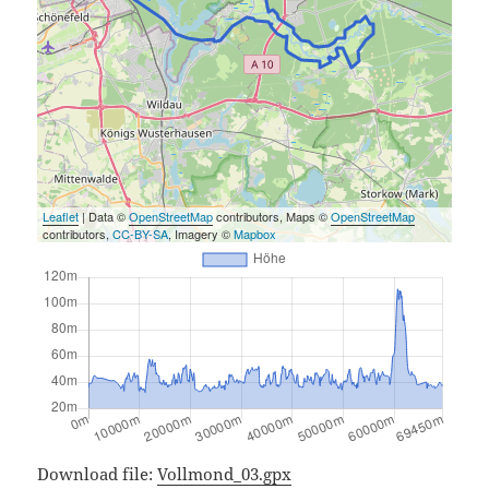
Leaflet
| Data ©
OpenStreetMap
contributors, Maps ©
OpenStreetMap
contributors,
CC-BY-SA
, Imagery ©
Mapbox
Download file:
Vollmond_03.gpx