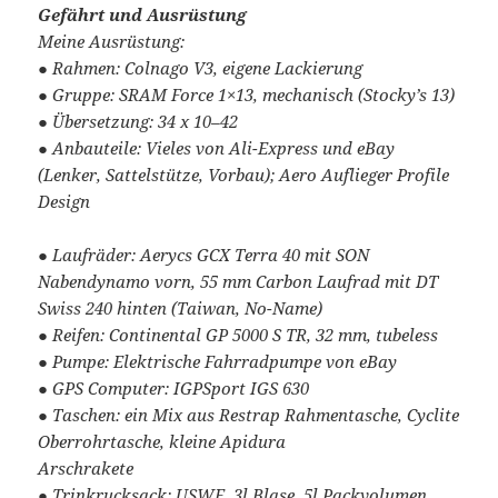
Gefährt und Ausrüstung
Meine Ausrüstung:
● Rahmen: Colnago V3, eigene Lackierung
● Gruppe: SRAM Force 1×13, mechanisch (Stocky’s 13)
● Übersetzung: 34 x 10–42
● Anbauteile: Vieles von Ali-Express und eBay
(Lenker, Sattelstütze, Vorbau); Aero Auflieger Profile
Design
● Laufräder: Aerycs GCX Terra 40 mit SON
Nabendynamo vorn, 55 mm Carbon Laufrad mit DT
Swiss 240 hinten (Taiwan, No-Name)
● Reifen: Continental GP 5000 S TR, 32 mm, tubeless
● Pumpe: Elektrische Fahrradpumpe von eBay
● GPS Computer: IGPSport IGS 630
● Taschen: ein Mix aus Restrap Rahmentasche, Cyclite
Oberrohrtasche, kleine Apidura
Arschrakete
● Trinkrucksack: USWE, 3l Blase, 5l Packvolumen