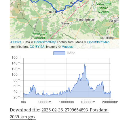
Leaflet
| Data ©
OpenStreetMap
contributors, Maps ©
OpenStreetMap
contributors,
CC-BY-SA
, Imagery ©
Mapbox
Download file:
2026-02-26_2799654893_Potsdam-
2039-km.gpx