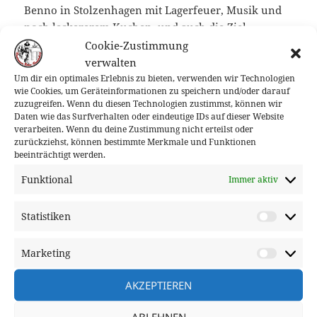
Benno in Stolzenhagen mit Lagerfeuer, Musik und
noch leckererem Kuchen, und auch die Ziel-
Location im
Landhaus Rosenthal
, haben keine
Cookie-Zustimmung
Wünsche offen gelassen.
verwalten
Um dir ein optimales Erlebnis zu bieten, verwenden wir Technologien
wie Cookies, um Geräteinformationen zu speichern und/oder darauf
Vielen Dank an Benno und seiner Familie, Martin
zuzugreifen. Wenn du diesen Technologien zustimmst, können wir
mit Familie und dem Team vom Landhaus!
Daten wie das Surfverhalten oder eindeutige IDs auf dieser Website
verarbeiten. Wenn du deine Zustimmung nicht erteilst oder
zurückziehst, können bestimmte Merkmale und Funktionen
Wenn jemand Fotos von der Strecke oder den
beeinträchtigt werden.
Kontrollen gemacht hat, gerne her damit.
Funktional
Immer aktiv
Wie Ingo in seiner Mail schon erwähnt hat, wurden
dieses Jahr in Berlin ca. 195.000 Brvet-Kilometer
Statistiken
Statisti
homologisiert.
Marketing
Market
Hier eine Karte, wo wir überall waren (beim
Draufklicken wird eine PDF runtergeladen):
AKZEPTIEREN
ABLEHNEN