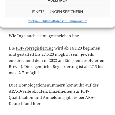
© Bundesamt für Kartographie und Geodäsie (2022)
EINSTELLUNGEN SPEICHERN
Mal sehen, was für ein Muster wir 2023 in die
Cookie-Richtlinie
Datenschutz
Impressum
Landschaft radeln…
Wie Ingo auch schon geschrieben hat:
Die
PBP-Vorregistierung
wird ab 14.1.23 beginnen
und gestaffelt bis 27.5.23 möglich sein (jeweils
entsprechend dem in 2022 am längsten absolvierten
Brevet). Die eigentliche Registrierung ist ab 27.5 bis
max. 2.7. möglich.
Eure Homologationsnummern könnt ihr auf der
ARA-D-Seite
abrufen. Einzelheiten zur PBP-
Qualifikation und Anmeldung gibt es bei ARA-
Deutschland
hier
.