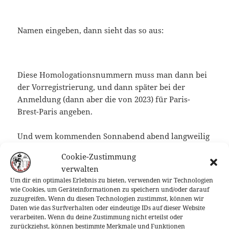
Namen eingeben, dann sieht das so aus:
Diese Homologationsnummern muss man dann bei
der Vorregistrierung, und dann später bei der
Anmeldung (dann aber die von 2023) für Paris-
Brest-Paris angeben.
Und wem kommenden Sonnabend abend langweilig
ist, kann im Velodrom Leuten beim im Kreis fahren
Cookie-Zustimmung
zugucken. Da ist „
Velodrom UCI Track champions
verwalten
league
„, Wettkämpfe für Männer und Frauen in
Um dir ein optimales Erlebnis zu bieten, verwenden wir Technologien
jeweils 2 Sprint- und 2 Ausdauerdisziplinen. Soll
wie Cookies, um Geräteinformationen zu speichern und/oder darauf
nur zwei Stunden gehen, bin gespannt, wie sie das
zuzugreifen. Wenn du diesen Technologien zustimmst, können wir
Daten wie das Surfverhalten oder eindeutige IDs auf dieser Website
schaffen… Bier soll es dort auch spottbillig geben.
verarbeiten. Wenn du deine Zustimmung nicht erteilst oder
zurückziehst, können bestimmte Merkmale und Funktionen