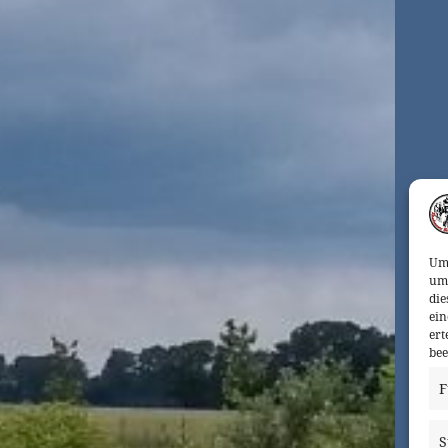
Um 
um 
die
ein
ert
bee
F
S