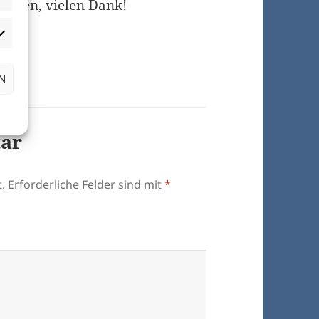
atistiken
unden, vielen Dank!
arketing
N
tar
.
Erforderliche Felder sind mit
*