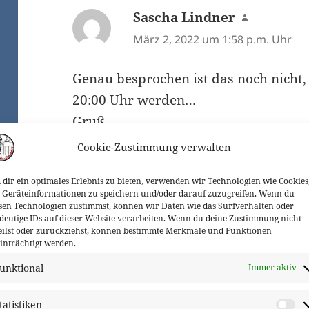
Sascha Lindner
sagt:
März 2, 2022 um 1:58 p.m. Uhr
Genau besprochen ist das noch nicht,
20:00 Uhr werden…
Gruß
Sascha
Cookie-Zustimmung verwalten
dir ein optimales Erlebnis zu bieten, verwenden wir Technologien wie Cookies
ANTWORTEN
Geräteinformationen zu speichern und/oder darauf zuzugreifen. Wenn du
sen Technologien zustimmst, können wir Daten wie das Surfverhalten oder
deutige IDs auf dieser Website verarbeiten. Wenn du deine Zustimmung nicht
eilst oder zurückziehst, können bestimmte Merkmale und Funktionen
inträchtigt werden.
Sascha Lindner
sagt:
unktional
Immer aktiv
März 3, 2022 um 9:03 a.m. Uhr
tatistiken