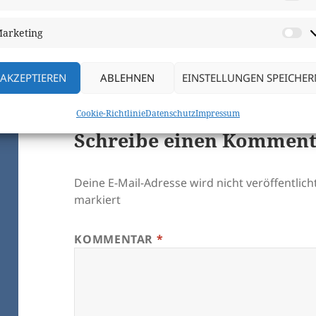
St
Es hat sich jemand zum Tauschen gef
Sascha
arketing
M
ANTWORTEN
AKZEPTIEREN
ABLEHNEN
EINSTELLUNGEN SPEICHER
Cookie-Richtlinie
Datenschutz
Impressum
Schreibe einen Kommen
Deine E-Mail-Adresse wird nicht veröffentlicht
markiert
KOMMENTAR
*