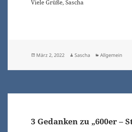
Viele Grüße, Sascha
Veröffentlicht
Autor
Kategorien
März 2, 2022
Sascha
Allgemein
am
3 Gedanken zu „600er – S