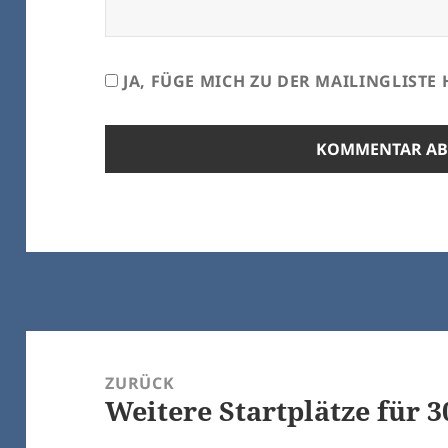
JA, FÜGE MICH ZU DER MAILINGLISTE 
Beitrags-
Navigation
ZURÜCK
Weitere Startplätze für 3
Vorheriger
Beitrag: