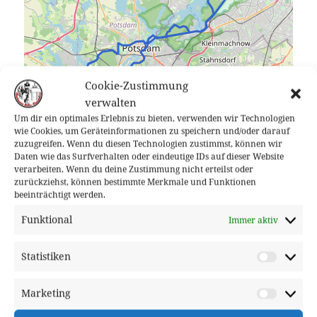
Cookie-Zustimmung
verwalten
Um dir ein optimales Erlebnis zu bieten, verwenden wir Technologien
wie Cookies, um Geräteinformationen zu speichern und/oder darauf
zuzugreifen. Wenn du diesen Technologien zustimmst, können wir
Daten wie das Surfverhalten oder eindeutige IDs auf dieser Website
verarbeiten. Wenn du deine Zustimmung nicht erteilst oder
zurückziehst, können bestimmte Merkmale und Funktionen
Leaflet
| Data ©
OpenStreetMap
contributors, Maps ©
OpenStreetMap
beeinträchtigt werden.
contributors,
CC-BY-SA
, Imagery ©
Mapbox
Funktional
Immer aktiv
Statistiken
Statisti
Marketing
Market