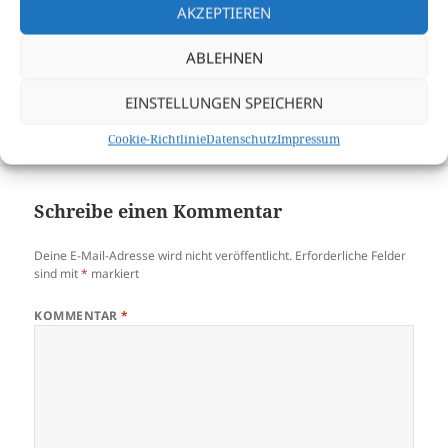
AKZEPTIEREN
Download file:
Richtung-Schwielowsee.gpx
ABLEHNEN
EINSTELLUNGEN SPEICHERN
Veröffentlicht
Autor
Kategorien
Schlagwörter
Juli 16, 2024
Sascha
Vollmond
Vollmond
,
am
Vollmondfahrt
Cookie-Richtlinie
Datenschutz
Impressum
Schreibe einen Kommentar
Deine E-Mail-Adresse wird nicht veröffentlicht.
Erforderliche Felder
sind mit
*
markiert
KOMMENTAR
*