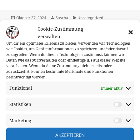
Veröffentlicht
Autor
Kategorien
Oktober 27, 2024
Sascha
Uncategorized
am
Cookie-Zustimmung
verwalten
2 Gedanken zu „La Réconciliation – Ein
Um dir ein optimales Erlebnis zu bieten, verwenden wir Technologien
Tipp von Raul“
wie Cookies, um Geräteinformationen zu speichern und/oder darauf
zuzugreifen. Wenn du diesen Technologien zustimmst, können wir
Daten wie das Surfverhalten oder eindeutige IDs auf dieser Website
verarbeiten. Wenn du deine Zustimmung nicht erteilst oder
Maren
sagt:
zurückziehst, können bestimmte Merkmale und Funktionen
beeinträchtigt werden.
November 12, 2024 um 1:36 p.m. Uhr
Funktional
Immer aktiv
cool, danke für den Hinweis. Hab mich angemeldet
🙂
Statistiken
Statisti
ANTWORTEN
Marketing
Market
AKZEPTIEREN
Juliane
sagt: