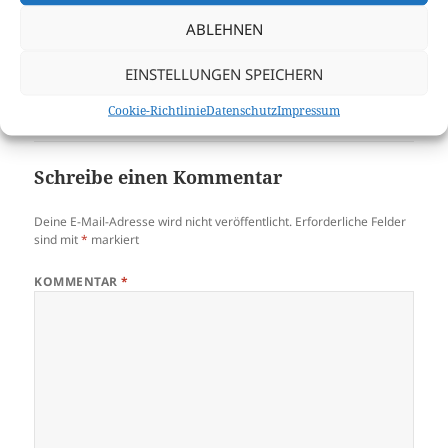
Februar 4, 2025 um 12:02 a.m. Uhr
ABLEHNEN
Ich bin auch dabei!
EINSTELLUNGEN SPEICHERN
ANTWORTEN
Cookie-Richtlinie
Datenschutz
Impressum
Schreibe einen Kommentar
Deine E-Mail-Adresse wird nicht veröffentlicht.
Erforderliche Felder
sind mit
*
markiert
KOMMENTAR
*