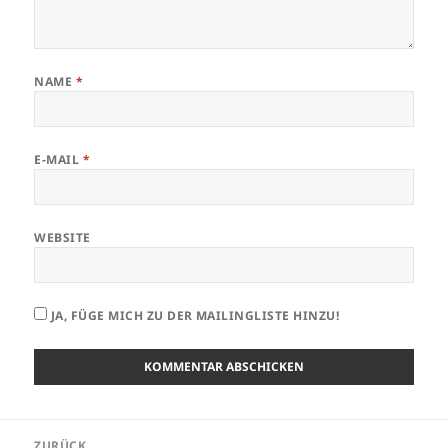
NAME
*
E-MAIL
*
WEBSITE
JA, FÜGE MICH ZU DER MAILINGLISTE HINZU!
Beitrags-
ZURÜCK