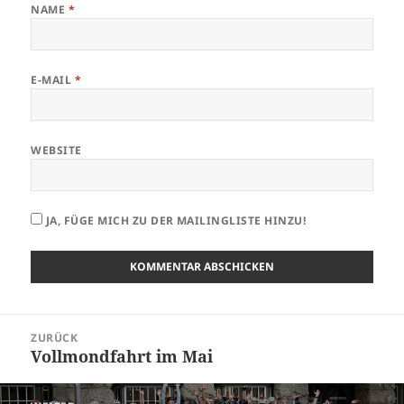
NAME
*
E-MAIL
*
WEBSITE
JA, FÜGE MICH ZU DER MAILINGLISTE HINZU!
Beitrags-
ZURÜCK
Navigation
Vollmondfahrt im Mai
Vorheriger
Beitrag: