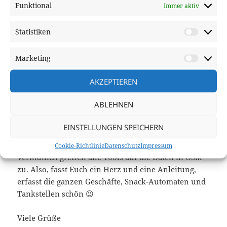
Funktional
Immer aktiv
Hallo Ingolf,
ja, im Prinzip wie letztes Jahr, die ersten und
Statistiken
letzten 100km ändern sich etwas, ich verschicke
Statisti
den Track ca. 2 Wochen vorher.
Marketing
Market
ANTWORTEN
AKZEPTIEREN
ABLEHNEN
Christoph
sagt:
Juni 12, 2026 um 7:34 p.m. Uhr
EINSTELLUNGEN SPEICHERN
Hallo, ich gebe auch noch meinen Senf dazu.
Cookie-Richtlinie
Datenschutz
Impressum
Vermutlich greifen alle Tools auf die Daten in OSM
zu. Also, fasst Euch ein Herz und eine Anleitung,
erfasst die ganzen Geschäfte, Snack-Automaten und
Tankstellen schön 😉
Viele Grüße