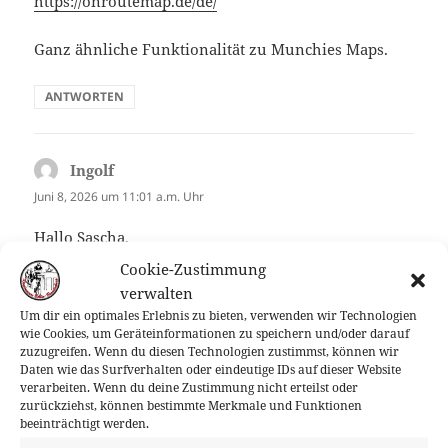
https://onroutemap.de/de/
Ganz ähnliche Funktionalität zu Munchies Maps.
ANTWORTEN
Ingolf
sagt:
Juni 8, 2026 um 11:01 a.m. Uhr
Hallo Sascha,
ich würde das Tool gerne für den Rübezahl testen.
Cookie-Zustimmung
Passt da der Track vom letzten Jahr ?
verwalten
Um dir ein optimales Erlebnis zu bieten, verwenden wir Technologien
ANTWORTEN
wie Cookies, um Geräteinformationen zu speichern und/oder darauf
zuzugreifen. Wenn du diesen Technologien zustimmst, können wir
Daten wie das Surfverhalten oder eindeutige IDs auf dieser Website
verarbeiten. Wenn du deine Zustimmung nicht erteilst oder
Sascha
sagt:
zurückziehst, können bestimmte Merkmale und Funktionen
beeinträchtigt werden.
Juni 8, 2026 um 6:56 p.m. Uhr