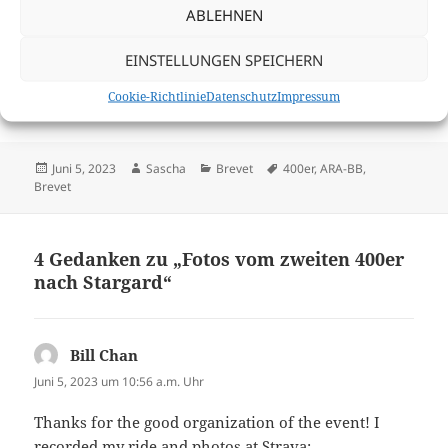
ABLEHNEN
EINSTELLUNGEN SPEICHERN
Cookie-Richtlinie
Datenschutz
Impressum
Veröffentlicht
Autor
Kategorien
Schlagwörter
Juni 5, 2023
Sascha
Brevet
400er
,
ARA-BB
,
am
Brevet
4 Gedanken zu „Fotos vom zweiten 400er
nach Stargard“
Bill Chan
sagt:
Juni 5, 2023 um 10:56 a.m. Uhr
Thanks for the good organization of the event! I
recorded my ride and photos at Strava: