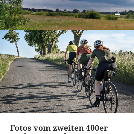
Berlin-Brandenburg Randonneure
MENÜ
UND
WIDGETS
Fotos vom zweiten 400er