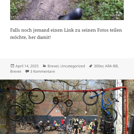
Falls noch jemand einen Link zu seinen Fotos teilen
möchte, her damit!
Veröffentlicht
Kategorien
Schlagwörter
April 14, 2025
Brevet
,
Uncategorized
300er
,
ARA-BB
,
am
zu Erster 300er 2025, Rückblick
Brevet
3 Kommentare