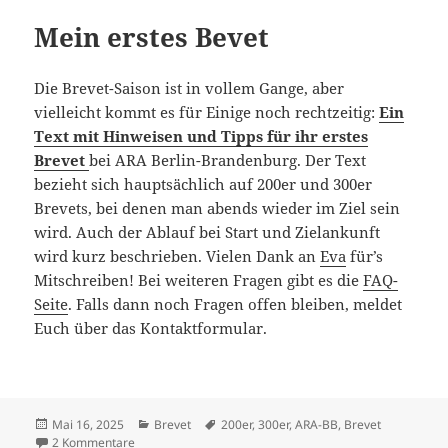
Mein erstes Bevet
Die Brevet-Saison ist in vollem Gange, aber
vielleicht kommt es für Einige noch rechtzeitig:
Ein
Text mit Hinweisen und Tipps für ihr erstes
Brevet
bei ARA Berlin-Brandenburg. Der Text
bezieht sich hauptsächlich auf 200er und 300er
Brevets, bei denen man abends wieder im Ziel sein
wird. Auch der Ablauf bei Start und Zielankunft
wird kurz beschrieben. Vielen Dank an
Eva
für’s
Mitschreiben! Bei weiteren Fragen gibt es die
FAQ-
Seite
. Falls dann noch Fragen offen bleiben, meldet
Euch über das Kontaktformular.
Veröffentlicht
Kategorien
Schlagwörter
Mai 16, 2025
Brevet
200er
,
300er
,
ARA-BB
,
Brevet
am
zu Mein erstes Bevet
2 Kommentare