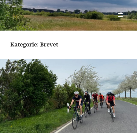
Berlin-Brandenburg Randonneure
MENÜ
UND
WIDGETS
Kategorie:
Brevet