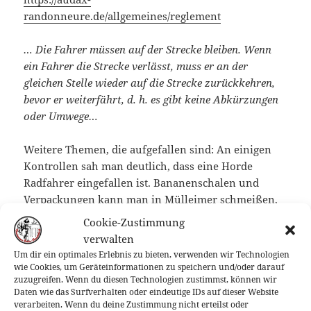
randonneure.de/allgemeines/reglement
… Die Fahrer müssen auf der Strecke bleiben. Wenn
ein Fahrer die Strecke verlässt, muss er an der
gleichen Stelle wieder auf die Strecke zurückkehren,
bevor er weiterfährt, d. h. es gibt keine Abkürzungen
oder Umwege…
Weitere Themen, die aufgefallen sind: An einigen
Kontrollen sah man deutlich, dass eine Horde
Radfahrer eingefallen ist. Bananenschalen und
Verpackungen kann man in Mülleimer schmeißen,
leere Pfandflaschen muss man auch nicht da liegen
Cookie-Zustimmung
lassen, wo sie einem aus der Hand fallen. An
verwalten
Tankstellen bitte wieder reinbringen, im
Um dir ein optimales Erlebnis zu bieten, verwenden wir Technologien
Supermarkt am Pfandautomat oder am Mülleimer
wie Cookies, um Geräteinformationen zu speichern und/oder darauf
zuzugreifen. Wenn du diesen Technologien zustimmst, können wir
ordentlich abstellen. Wir wollen einen guten
Daten wie das Surfverhalten oder eindeutige IDs auf dieser Website
Eindruck hinterlassen.
verarbeiten. Wenn du deine Zustimmung nicht erteilst oder