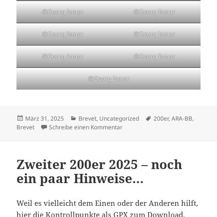
©Georg Ismar
©Georg Ismar
©Georg Ismar
©Georg Ismar
©Georg Ismar
©Georg Ismar
©Georg Ismar
Veröffentlicht
Kategorien
Schlagwörter
März 31, 2025
Brevet
,
Uncategorized
200er
,
ARA-BB
,
am
zu Zweiter 200er: zu Benno und zu
Brevet
Schreibe einen Kommentar
Zweiter 200er 2025 – noch
ein paar Hinweise…
Weil es vielleicht dem Einen oder der Anderen hilft,
hier die Kontrollpunkte als GPX zum Download.