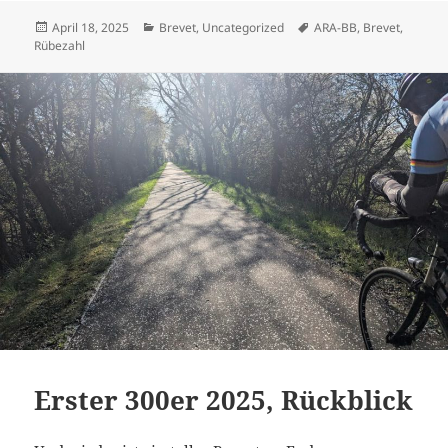
Veröffentlicht
Kategorien
Schlagwörter
April 18, 2025
Brevet
,
Uncategorized
ARA-BB
,
Brevet
,
am
Rübezahl
Erster 300er 2025, Rückblick