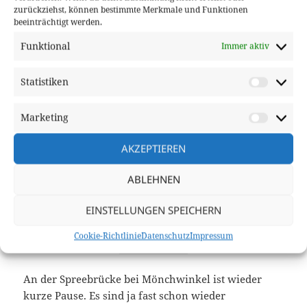
zurückziehst, können bestimmte Merkmale und Funktionen
beeinträchtigt werden.
Funktional
Immer aktiv
Leaflet
| Data ©
OpenStreetMap
contributors, Maps ©
OpenStreetMap
Statistiken
Statisti
contributors,
CC-BY-SA
, Imagery ©
Mapbox
Marketing
Market
AKZEPTIEREN
ABLEHNEN
EINSTELLUNGEN SPEICHERN
Cookie-Richtlinie
Datenschutz
Impressum
Download file:
Vollmond_03.gpx
An der Spreebrücke bei Mönchwinkel ist wieder
kurze Pause. Es sind ja fast schon wieder