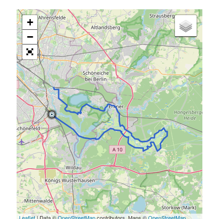
+
−
Leaflet
| Data ©
OpenStreetMap
contributors, Maps ©
OpenStreetMap