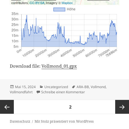
contributors,
CC-BY-SA
, Imagery ©
Mapbox
Download file:
Vollmond_01.gpx
Veröffentlicht
Kategorien
Schlagwörter
Mai 15, 2024
Uncategorized
ARA-BB
,
Vollmond
,
am
zu Vollmondfahrt am 23. M
Vollmondfahrt
Schreibe einen Kommentar
Seitennummerierung
SEITE
2
der
Beiträge
Vorherige
Nächst
Datenschutz
Mit Stolz präsentiert von WordPress