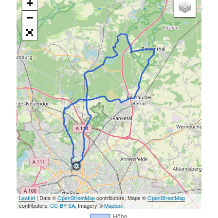
+
−
Leaflet
| Data ©
OpenStreetMap
contributors, Maps ©
OpenStreetMap
contributors,
CC-BY-SA
, Imagery ©
Mapbox