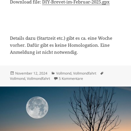
Download file:
DIY-Brevet-im-Februar-2025.gpx
Details dazu (Startzeit etc.) gibt es ca. eine Woche
vorher. Dafür gibt es keine Homologation. Eine
Anmeldung ist nicht notwendig.
Veröffentlicht
Kategorien
Schlagwörter
November 12, 2024
Vollmond
,
Vollmondfahrt
am
zu Vollmondfahrt und noch m
Vollmond
,
Vollmondfahrt
5 Kommentare