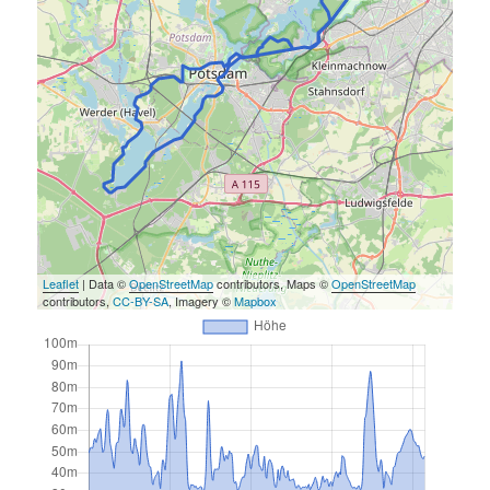
Leaflet
| Data ©
OpenStreetMap
contributors, Maps ©
OpenStreetMap
contributors,
CC-BY-SA
, Imagery ©
Mapbox