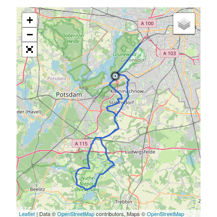
+
−
Leaflet
| Data ©
OpenStreetMap
contributors, Maps ©
OpenStreetMap