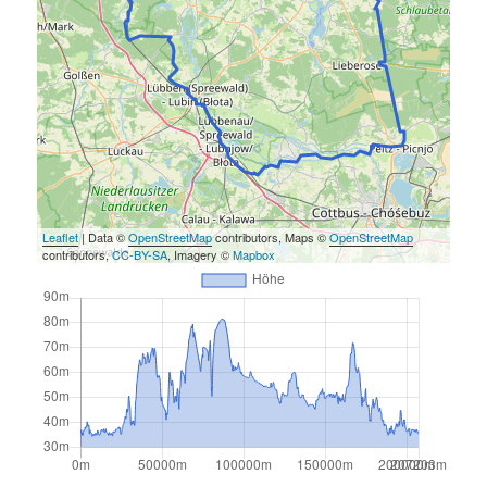
Leaflet
| Data ©
OpenStreetMap
contributors, Maps ©
OpenStreetMap
contributors,
CC-BY-SA
, Imagery ©
Mapbox