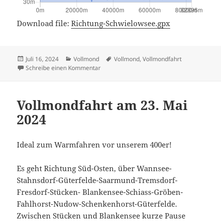
Download file:
Richtung-Schwielowsee.gpx
Veröffentlicht
Kategorien
Schlagwörter
Juli 16, 2024
Vollmond
Vollmond
,
Vollmondfahrt
am
zu Vollmondfahrt im Juli
Schreibe einen Kommentar
Vollmondfahrt am 23. Mai
2024
Ideal zum Warmfahren vor unserem 400er!
Es geht Richtung Süd-Osten, über Wannsee-
Stahnsdorf-Güterfelde-Saarmund-Tremsdorf-
Fresdorf-Stücken- Blankensee-Schiass-Gröben-
Fahlhorst-Nudow-Schenkenhorst-Güterfelde.
Zwischen Stücken und Blankensee kurze Pause