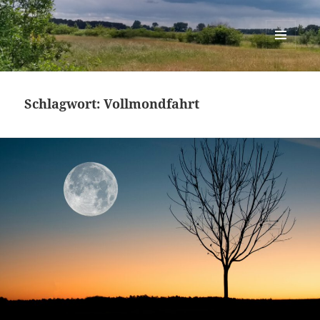
Berlin-Brandenburg Randonneure
MENÜ
UND
WIDGETS
Schlagwort:
Vollmondfahrt