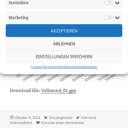
Statistiken
Statisti
Marketing
Market
Leaflet
| Data ©
OpenStreetMap
contributors, Maps ©
OpenStreetMap
contributors,
CC-BY-SA
, Imagery ©
Mapbox
AKZEPTIEREN
ABLEHNEN
EINSTELLUNGEN SPEICHERN
Cookie-Richtlinie
Datenschutz
Impressum
Download file:
Vollmond_01.gpx
Veröffentlicht
Kategorien
Schlagwörter
Oktober 9, 2024
Uncategorized
Vollmond
,
am
zu Vollmond im Oktober
Vollmondfahrt
Schreibe einen Kommentar